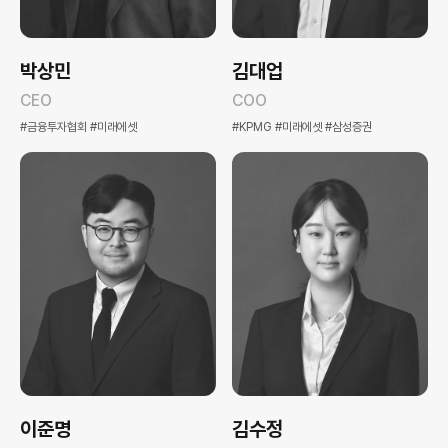
박상민
김대업
CEO
COO
#금융투자협회 #미래에셋
#KPMG #미래에셋 #삼성증권
이준명
김수정