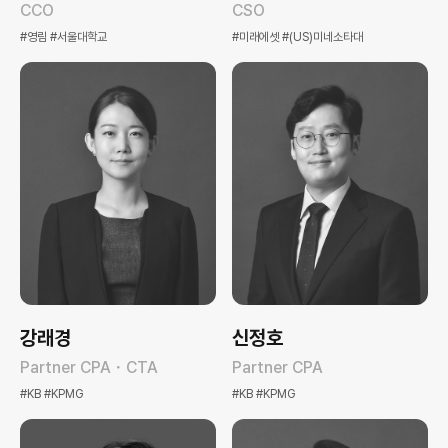
CCO
CSO
#영림 #서울대학교
#미래에셋 #(US)미네소타대
강래경
신정호
Partner CPA・CTA
Partner CPA
#KB #KPMG
#KB #KPMG